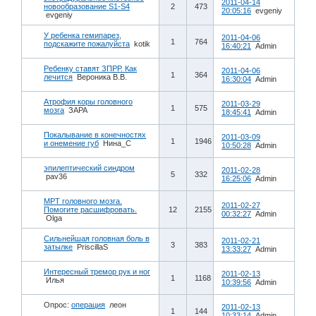
2011-04-14
новообразование S1-S4
2
473
20:05:16
evgeniy
evgeniy
У ребенка гемипарез,
2011-04-06
1
764
подскажите пожалуйста
kotik
16:40:21
Admin
Ребенку ставят ЗПРР. Как
2011-04-06
1
364
лечится
Вероника В.В.
16:30:04
Admin
Атрофия коры головного
2011-03-29
1
575
мозга
ЗАРА
18:45:41
Admin
Покалывание в конечностях
2011-03-09
1
1946
и онемение губ
Нина_C
10:50:28
Admin
эпилептический синдром
2011-02-28
5
332
pav36
16:25:06
Admin
МРТ головного мозга.
2011-02-27
Помогите расшифровать.
12
2155
00:32:27
Admin
Olga
Сильнейшая головная боль в
2011-02-21
3
383
затылке
PriscillaS
13:33:27
Admin
Интересный тремор рук и ног
2011-02-13
1
1168
Илья
10:39:56
Admin
Опрос:
операция
леон
2011-02-13
1
144
10:33:14
Admin