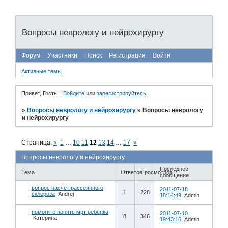
Вопросы неврологу и нейрохирургу
Форум
Участники
Поиск
Регистрация
Войти
Активные темы
Привет, Гость!
Войдите
или
зарегистрируйтесь
.
»
Вопросы неврологу и нейрохирургу
»
Вопросы неврологу
и нейрохирургу
Страница:
«
1
…
10
11
12
13
14
…
17
»
Вопросы неврологу и нейрохирургу
Последнее
Тема
Ответов
Просмотров
сообщение
вопрос насчет рассеянного
2011-07-18
1
228
склероза
Andrej
18:14:49
Admin
помогите понять мрт ребенка
2011-07-10
8
346
Катерина
19:43:16
Admin