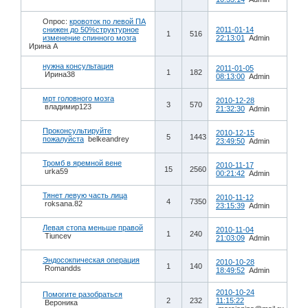
Опрос:
кровоток по левой ПА
снижен до 50%структурное
2011-01-14
1
516
изменение спинного мозга
22:13:01
Admin
Ирина А
нужна консультация
2011-01-05
1
182
Ирина38
08:13:00
Admin
мрт головного мозга
2010-12-28
3
570
владимир123
21:32:30
Admin
Проконсультируйте
2010-12-15
5
1443
пожалуйста
belkeandrey
23:49:50
Admin
Тромб в яремной вене
2010-11-17
15
2560
urka59
00:21:42
Admin
Тянет левую часть лица
2010-11-12
4
7350
roksana.82
23:15:39
Admin
Левая стопа меньше правой
2010-11-04
1
240
Tiuncev
21:03:09
Admin
Эндосокпическая операция
2010-10-28
1
140
Romandds
18:49:52
Admin
2010-10-24
Помогите разобраться
2
232
11:15:22
Вероника