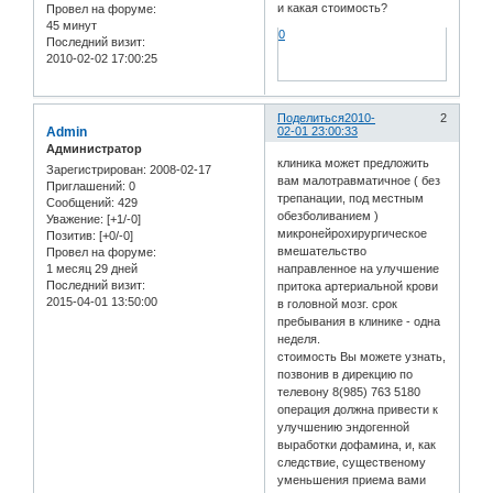
и какая стоимость?
Провел на форуме:
45 минут
0
Последний визит:
2010-02-02 17:00:25
Поделиться
2010-
2
Admin
02-01 23:00:33
Администратор
клиника может предложить
Зарегистрирован
: 2008-02-17
вам малотравматичное ( без
Приглашений:
0
трепанации, под местным
Сообщений:
429
обезболиванием )
Уважение:
[+1/-0]
микронейрохирургическое
Позитив:
[+0/-0]
вмешательство
Провел на форуме:
1 месяц 29 дней
направленное на улучшение
Последний визит:
притока артериальной крови
2015-04-01 13:50:00
в головной мозг. срок
пребывания в клинике - одна
неделя.
стоимость Вы можете узнать,
позвонив в дирекцию по
телевону 8(985) 763 5180
операция должна привести к
улучшению эндогенной
выработки дофамина, и, как
следствие, существеному
уменьшения приема вами