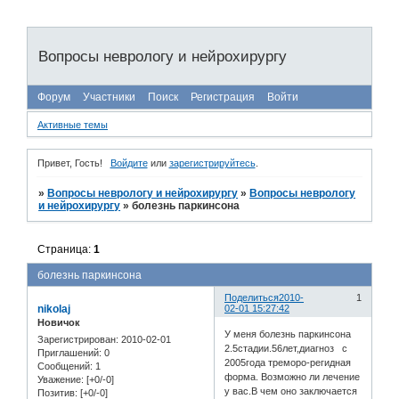
Вопросы неврологу и нейрохирургу
Форум
Участники
Поиск
Регистрация
Войти
Активные темы
Привет, Гость!
Войдите
или
зарегистрируйтесь
.
»
Вопросы неврологу и нейрохирургу
»
Вопросы неврологу
и нейрохирургу
»
болезнь паркинсона
Страница:
1
болезнь паркинсона
Поделиться
2010-
1
nikolaj
02-01 15:27:42
Новичок
У меня болезнь паркинсона
Зарегистрирован
: 2010-02-01
2.5стадии.56лет,диагноз с
Приглашений:
0
2005года треморо-регидная
Сообщений:
1
форма. Возможно ли лечение
Уважение:
[+0/-0]
у вас.В чем оно заключается
Позитив:
[+0/-0]