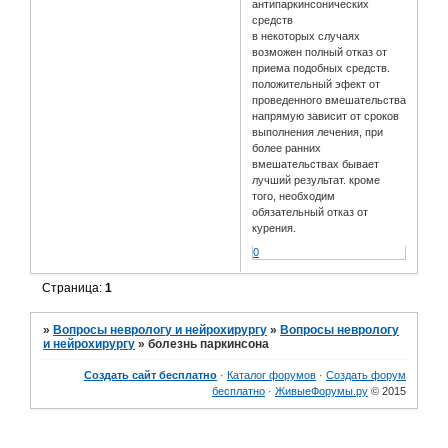
антипаркинсонических
средств
в некоторых случаях
возможен полный отказ от
приема подобных средств.
положительный эфект от
проведенного вмешательства
напрямую зависит от сроков
выполнения лечения, при
более ранних
вмешательствах бывает
лучший результат. кроме
того, необходим
обязательный отказ от
курения.
0
Страница:
1
»
Вопросы неврологу и нейрохирургу
»
Вопросы неврологу
и нейрохирургу
»
болезнь паркинсона
Создать сайт бесплатно
·
Каталог форумов
·
Создать форум
бесплатно
·
ЖивыеФорумы.ру
© 2015