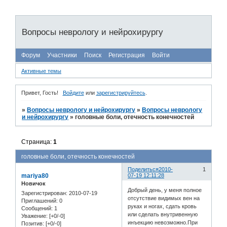
Вопросы неврологу и нейрохирургу
Форум
Участники
Поиск
Регистрация
Войти
Активные темы
Привет, Гость!
Войдите
или
зарегистрируйтесь
.
»
Вопросы неврологу и нейрохирургу
»
Вопросы неврологу
и нейрохирургу
»
головные боли, отечность конечностей
Страница:
1
головные боли, отечность конечностей
Поделиться
2010-
1
mariya80
07-19 12:11:28
Новичок
Добрый день, у меня полное
Зарегистрирован
: 2010-07-19
отсутствие видимых вен на
Приглашений:
0
руках и ногах, сдать кровь
Сообщений:
1
или сделать внутривенную
Уважение:
[+0/-0]
инъекцию невозможно.При
Позитив:
[+0/-0]