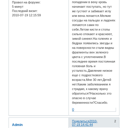
попадении в вену кровь
Провел на форуме:
5 минут
начинает поступать, но тут
Последний визит:
же густеет и забивает иглу
2010-07-19 12:15:59
или вена лопается.Мелкие
сосуды на пальцах и ладонях
лопаются сами по
себе.Летом кисти и стопы
сильно отекают и краснеют,
зимой синеют.На голенях и
бедрах появились звезды и
на поверхности стали видны
фрагменты вен зеленого
цвета с уплотнением.В
последнее время постоянная
головная боль и
усталость.Давление низкое
еще с подросткового
возраста.Мне 30 лет.Детей
нет.Каким заболеванием я
страдаю, к какому врачу
обратиться?Насколько это
опасно в случае
беременности?Спасибо.
0
Поделиться
2010-
2
Admin
07-19 14:41:44