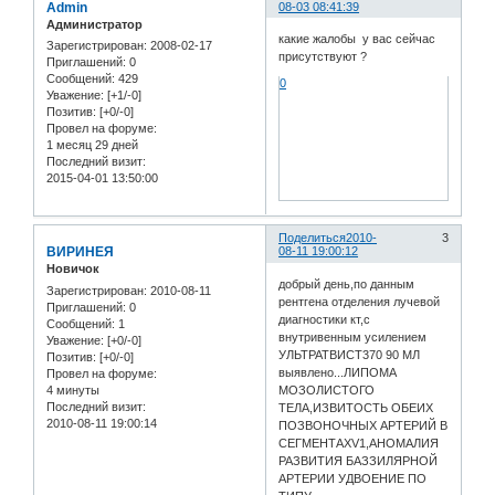
Admin
08-03 08:41:39
Администратор
какие жалобы у вас сейчас
Зарегистрирован
: 2008-02-17
присутствуют ?
Приглашений:
0
Сообщений:
429
0
Уважение:
[+1/-0]
Позитив:
[+0/-0]
Провел на форуме:
1 месяц 29 дней
Последний визит:
2015-04-01 13:50:00
Поделиться
2010-
3
ВИРИНЕЯ
08-11 19:00:12
Новичок
добрый день,по данным
Зарегистрирован
: 2010-08-11
рентгена отделения лучевой
Приглашений:
0
диагностики кт,с
Сообщений:
1
внутривенным усилением
Уважение:
[+0/-0]
УЛЬТРАТВИСТ370 90 МЛ
Позитив:
[+0/-0]
выявлено...ЛИПОМА
Провел на форуме:
4 минуты
МОЗОЛИСТОГО
Последний визит:
ТЕЛА,ИЗВИТОСТЬ ОБЕИХ
2010-08-11 19:00:14
ПОЗВОНОЧНЫХ АРТЕРИЙ В
СЕГМЕНТАХV1,АНОМАЛИЯ
РАЗВИТИЯ БАЗЗИЛЯРНОЙ
АРТЕРИИ УДВОЕНИЕ ПО