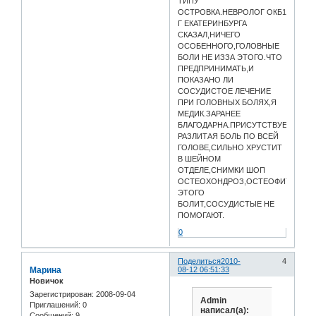
ТИПУ
ОСТРОВКА.НЕВРОЛОГ ОКБ1
Г ЕКАТЕРИНБУРГА
СКАЗАЛ,НИЧЕГО
ОСОБЕННОГО,ГОЛОВНЫЕ
БОЛИ НЕ ИЗЗА ЭТОГО.ЧТО
ПРЕДПРИНИМАТЬ,И
ПОКАЗАНО ЛИ
СОСУДИСТОЕ ЛЕЧЕНИЕ
ПРИ ГОЛОВНЫХ БОЛЯХ,Я
МЕДИК.ЗАРАНЕЕ
БЛАГОДАРНА.ПРИСУТСТВУЕТ
РАЗЛИТАЯ БОЛЬ ПО ВСЕЙ
ГОЛОВЕ,СИЛЬНО ХРУСТИТ
В ШЕЙНОМ
ОТДЕЛЕ,СНИМКИ ШОП
ОСТЕОХОНДРОЗ,ОСТЕОФИТЫ,МОЖ
ЭТОГО
БОЛИТ,СОСУДИСТЫЕ НЕ
ПОМОГАЮТ.
0
Поделиться
2010-
4
Марина
08-12 06:51:33
Новичок
Зарегистрирован
: 2008-09-04
Admin
Приглашений:
0
написал(а):
Сообщений:
9