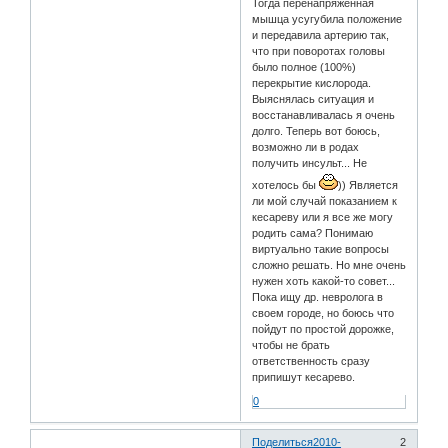
Тогда перенапряженная
мышца усугубила положение
и передавила артерию так,
что при поворотах головы
было полное (100%)
перекрытие кислорода.
Выяснялась ситуация и
восстанавливалась я очень
долго. Теперь вот боюсь,
возможно ли в родах
получить инсульт... Не
хотелось бы
)) Является
ли мой случай показанием к
кесареву или я все же могу
родить сама? Понимаю
виртуально такие вопросы
сложно решать. Но мне очень
нужен хоть какой-то совет...
Пока ищу др. невролога в
своем городе, но боюсь что
пойдут по простой дорожке,
чтобы не брать
ответственность сразу
припишут кесарево.
0
Поделиться
2010-
2