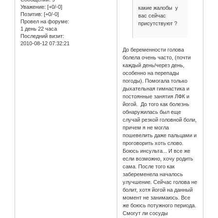
Уважение:
[+0/-0]
какие жалобы у
Позитив:
[+0/-0]
вас сейчас
Провел на форуме:
присутствуют ?
1 день 22 часа
Последний визит:
2010-08-12 07:32:21
До беременности голова
болела очень часто, (почти
каждый день/через день,
особенно на перепады
погоды). Помогала только
дыхательная гимнастика и
постоянные занятия ЛФК и
йогой. До того как болезнь
обнаружилась был еще
случай резкой головной боли,
причем я не могла
пошевелить даже пальцами и
проговорить хоть слово.
Боюсь инсульта... И все же
если возможно, хочу родить
сама. После того как
забеременела началось
улучшение. Сейчас голова не
болит, хотя йогой на данный
момент не занимаюсь. Все
же боюсь потужного периода.
Смогут ли сосуды