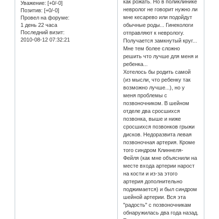
как рожать. Но в поликлинике
Уважение:
[+0/-0]
невролог не говорит нужно ли
Позитив:
[+0/-0]
мне кесарево или подойдут
Провел на форуме:
1 день 22 часа
обычные роды... Гинекологи
Последний визит:
отправляют к неврологу.
2010-08-12 07:32:21
Получается замкнутый круг...
Мне тем более сложно
решить что лучше для меня и
ребенка...
Хотелось бы родить самой
(из мысли, что ребенку так
возможно лучше...), но у
меня проблемы с
позвоночником. В шейном
отделе два сросшихся
позвонка, выше и ниже
сросшихся позвонков грыжи
дисков. Недоразвита левая
позвоночная артерия. Кроме
того синдром Клиннеля-
Фейля (как мне объяснили на
месте входа артерии нарост
на кости и из-за этого
артерия дополнительно
поджимается) и был синдром
шейной артерии. Вся эта
"радость" с позвоночникам
обнаружилась два года назад.