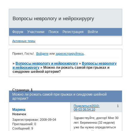
Вопросы неврологу и нейрохирургу
Форум
Участники
Поиск
Регистрация
Войти
Активные темы
Привет, Гость!
Войдите
или
зарегистрируйтесь
.
»
Вопросы неврологу и нейрохирургу
»
Вопросы неврологу
и нейрохирургу
»
Можно ли рожать самой при грыжах и
синдроме шейной артерии?
Страница:
1
Можно ли рожать самой при грыжах и синдроме шейной
артерии?
Поделиться
2010-
1
Марина
08-03 06:54:10
Новичок
Здравствуйте, доктор! Мне 30
Зарегистрирован
: 2008-09-04
лет. Беременна (32 недели)
Приглашений:
0
уже бы нужно определяться
Сообщений:
9