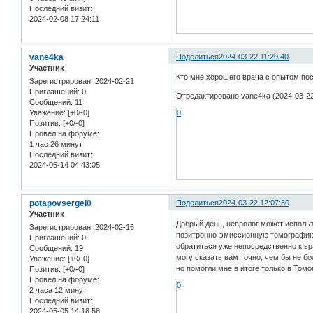
Последний визит:
2024-02-08 17:24:11
vane4ka
Поделиться
2024-03-22 11:20:40
Участник
Кто мне хорошего врача с опытом пос
Зарегистрирован
: 2024-02-21
Приглашений:
0
Отредактировано vane4ka (2024-03-22
Сообщений:
11
Уважение:
[+0/-0]
0
Позитив:
[+0/-0]
Провел на форуме:
1 час 26 минут
Последний визит:
2024-05-14 04:43:05
potapovsergei0
Поделиться
2024-03-22 12:07:30
Участник
Добрый день, невролог может использ
Зарегистрирован
: 2024-02-16
позитронно-эмиссионную томографию 
Приглашений:
0
обратиться уже непосредственно к вр
Сообщений:
19
могу сказать вам точно, чем бы не б
Уважение:
[+0/-0]
но помогли мне в итоге только в Том
Позитив:
[+0/-0]
Провел на форуме:
0
2 часа 12 минут
Последний визит:
2024-05-05 14:18:58