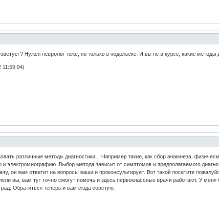
оветует? Нужен невролог тоже, но только в подольске. И вы не в курсе, какие методы
 11:59:04)
овать различные методы диагностики... Например такие, как сбор анамнеза, физическ
и электромиографию. Выбор метода зависит от симптомов и предполагаемого диагноза
ачу, он вам ответит на вопросы ваши и проконсультирует. Вот такой посетите пожалуй
олели вы, вам тут точно смогут помочь и здесь первоклассные врачи работают. У меня
оград. Обратиться теперь и вам сюда советую.