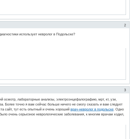
2
 диагностики использует невролог в Подольске?
3
ий осмотр, лабораторные анализы, электроэнцефалографию, мрт, кт, узи,
. Более точно я вам сейчас больше ничего не смогу сказать и вам следует
ста сайт, тут есть опытный и очень хороший
врач-невролог в подольске
. Одно
 было очень серьезное неврологические заболевания, к многим врачам ходил,