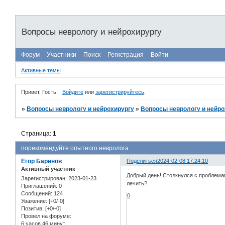
Вопросы неврологу и нейрохирургу
Форум
Участники
Поиск
Регистрация
Войти
Активные темы
Привет, Гость!
Войдите
или
зарегистрируйтесь
.
»
Вопросы неврологу и нейрохирургу
»
Вопросы неврологу и нейро
Страница:
1
порекомендуйте опытного невролога
Егор Баринов
Поделиться
2024-02-08 17:24:10
Активный участник
Добрый день! Столкнулся с проблемам
Зарегистрирован
: 2023-01-23
лечить?
Приглашений:
0
Сообщений:
124
0
Уважение:
[+0/-0]
Позитив:
[+0/-0]
Провел на форуме:
6 часов 46 минут