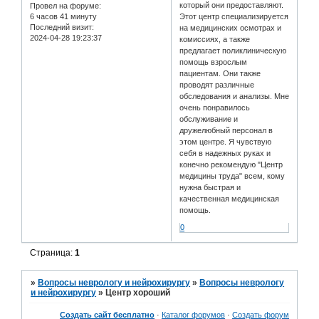
который они предоставляют.
Провел на форуме:
6 часов 41 минуту
Этот центр специализируется
Последний визит:
на медицинских осмотрах и
2024-04-28 19:23:37
комиссиях, а также
предлагает поликлиническую
помощь взрослым
пациентам. Они также
проводят различные
обследования и анализы. Мне
очень понравилось
обслуживание и
дружелюбный персонал в
этом центре. Я чувствую
себя в надежных руках и
конечно рекомендую "Центр
медицины труда" всем, кому
нужна быстрая и
качественная медицинская
помощь.
0
Страница:
1
»
Вопросы неврологу и нейрохирургу
»
Вопросы неврологу
и нейрохирургу
»
Центр хороший
Создать сайт бесплатно
·
Каталог форумов
·
Создать форум