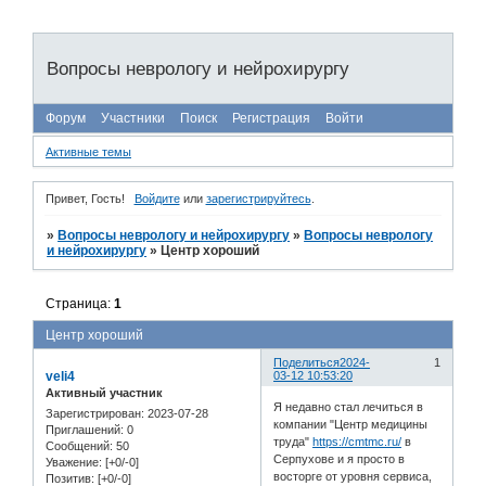
Вопросы неврологу и нейрохирургу
Форум
Участники
Поиск
Регистрация
Войти
Активные темы
Привет, Гость!
Войдите
или
зарегистрируйтесь
.
»
Вопросы неврологу и нейрохирургу
»
Вопросы неврологу
и нейрохирургу
»
Центр хороший
Страница:
1
Центр хороший
Поделиться
2024-
1
veli4
03-12 10:53:20
Активный участник
Я недавно стал лечиться в
Зарегистрирован
: 2023-07-28
компании "Центр медицины
Приглашений:
0
труда"
https://cmtmc.ru/
в
Сообщений:
50
Серпухове и я просто в
Уважение:
[+0/-0]
восторге от уровня сервиса,
Позитив:
[+0/-0]