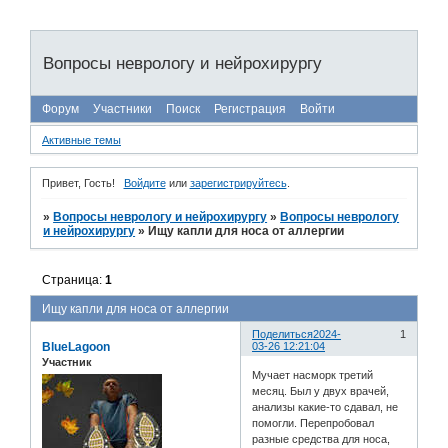
Вопросы неврологу и нейрохирургу
Форум
Участники
Поиск
Регистрация
Войти
Активные темы
Привет, Гость!
Войдите
или
зарегистрируйтесь
.
»
Вопросы неврологу и нейрохирургу
»
Вопросы неврологу
и нейрохирургу
»
Ищу капли для носа от аллергии
Страница:
1
Ищу капли для носа от аллергии
Поделиться
2024-
1
BlueLagoon
03-26 12:21:04
Участник
Мучает насморк третий
месяц. Был у двух врачей,
анализы какие-то сдавал, не
помогли. Перепробовал
разные средства для носа,