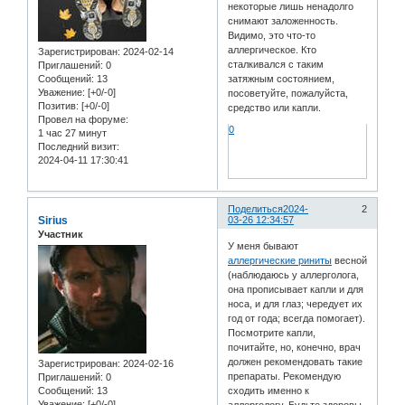
некоторые лишь ненадолго
снимают заложенность.
Видимо, это что-то
аллергическое. Кто
Зарегистрирован
: 2024-02-14
сталкивался с таким
Приглашений:
0
Сообщений:
13
затяжным состоянием,
Уважение:
[+0/-0]
посоветуйте, пожалуйста,
Позитив:
[+0/-0]
средство или капли.
Провел на форуме:
0
1 час 27 минут
Последний визит:
2024-04-11 17:30:41
Поделиться
2024-
2
Sirius
03-26 12:34:57
Участник
У меня бывают
аллергические риниты
весной
(наблюдаюсь у аллерголога,
она прописывает капли и для
носа, и для глаз; чередует их
год от года; всегда помогает).
Посмотрите капли,
почитайте, но, конечно, врач
должен рекомендовать такие
Зарегистрирован
: 2024-02-16
препараты. Рекомендую
Приглашений:
0
Сообщений:
13
сходить именно к
Уважение:
[+0/-0]